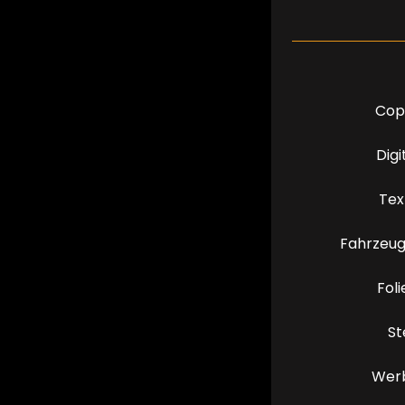
Cop
Digi
Tex
Fahrzeug
Fol
S
Copys
Werb