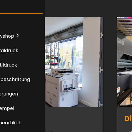
yshop
taldruck
tildruck
beschriftung
ierungen
tempel
hop
D
eartikel