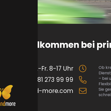
Willkommen bei pri
Mo.-Fr. 8-17 Uhr
Ob kr
Diens
09181 273 99 99
– bei 
Flexib
Sie ge
fo@print-and-more.com
schrei