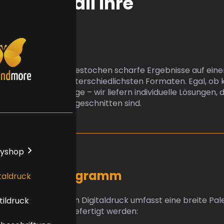
lität für all Ihre
projekte
druck bietet Ihnen gestochen scharfe Ergebnisse auf eine
Materialien und in unterschiedlichsten Formaten. Egal, ob 
atige Druckaufträge – wir liefern individuelle Lösungen, d
e Anforderungen zugeschnitten sind.
yshop
iges Lieferprogramm
taldruck
rogramm im Bereich Digitaldruck umfasst eine breite Pal
tildruck
 individuell für Sie gefertigt werden: