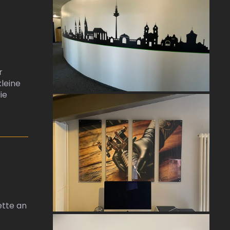
r
kleine
ie
ette an