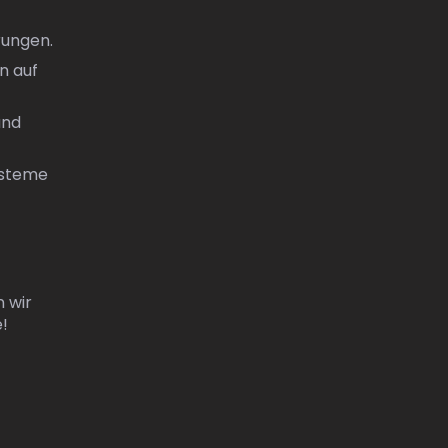
rungen.
n auf
und
ysteme
 wir
e!