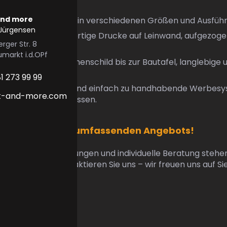
sräume.
and more
Bedruckte Fahnen in verschiedenen Größen und Ausfüh
Jürgensen
menbilder:
Hochwertige Drucke auf Leinwand, aufgezoge
rger Str. 8
en.
umarkt i.d.OPf
 aller Art:
Vom Firmenschild bis zur Bautafel, langlebige 
ste Lösungen.
1 273 99 99
-Displays:
Mobile und einfach zu handhabende Werbes
nt-and-more.com
nstaltungen und Messen.
r ein Teil unseres umfassenden Angebots!
eiderte Drucklösungen und individuelle Beratung stehen
ur Verfügung. Kontaktieren Sie uns – wir freuen uns auf Si