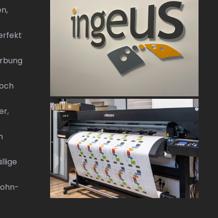
en,
erfekt
erbung
noch
er,
n
llige
Wohn-