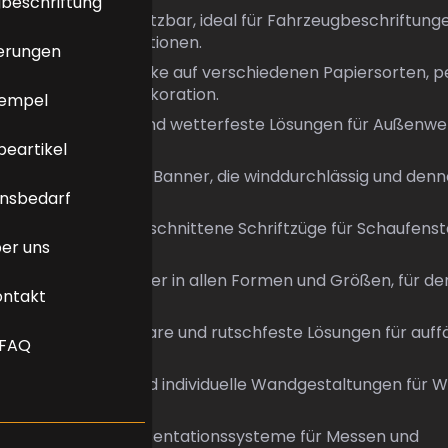
beschriftung
ien:
Vielseitig einsetzbar, ideal für Fahrzeugbeschriftung
 und Fensterdekorationen.
ierungen
:
Hochwertige Drucke auf verschiedenen Papiersorten, p
ung, Events und Dekoration.
tempel
Planen:
Robuste und wetterfeste Lösungen für Außenw
nstaltungen.
eartikel
er:
Spezielle Mesh-Banner, die winddurchlässig und den
insbedarf
bar sind.
hriften:
Präzise geschnittene Schriftzüge für Schaufenst
er uns
ge und mehr.
er:
Individuelle Sticker in allen Formen und Größen, für de
ontakt
und Außenbereich.
enwerbung:
Haltbare und rutschfeste Lösungen für auffä
FAQ
rbung.
ttoos:
Kreative und individuelle Wandgestaltungen für 
chäftsräume.
s:
Hochwertige Präsentationssysteme für Messen und